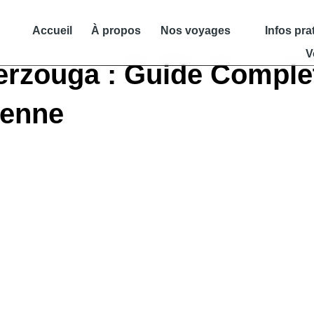
Accueil
À propos
Nos voyages
Infos pra
V
erzouga : Guide Comple
ienne