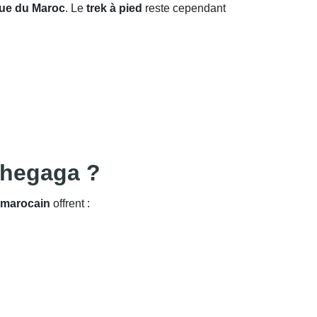
que du Maroc
. Le
trek à pied
reste cependant
 Chegaga ?
 marocain
offrent :