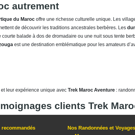
roc autrement
rtique du Maroc
offre une richesse culturelle unique. Les vill
mettent de découvrir les traditions ancestrales berbères. Les
du
courte balade à dos de dromadaire ou une nuit sous tente berb
zouga
est une destination emblématique pour les amateurs d’aven
rcuits désert & vallée du Drâa
s et leur expérience unique avec
Trek Maroc Aventure
: randonné
oignages clients Trek Maro
ts recommandés
Nos Randonnées et Voyage