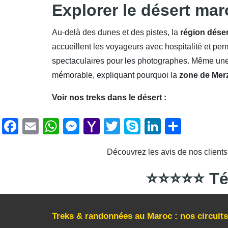
Explorer le désert ma
Au-delà des dunes et des pistes, la
région dése
accueillent les voyageurs avec hospitalité et per
spectaculaires pour les photographes. Même une 
mémorable, expliquant pourquoi la
zone de Mer
Voir nos treks dans le désert :
Découvrir nos ci
F
E
W
M
Y
T
S
Li
P
a
m
h
e
a
wi
ky
n
ar
Découvrez les avis de nos client
c
ail
at
ss
h
tt
p
k
ta
e
s
e
o
er
e
e
g
⭐⭐⭐⭐⭐ Tém
b
A
n
o
dI
er
o
p
g
M
n
Treks & randonnées au Maroc : nos circui
o
p
er
ail