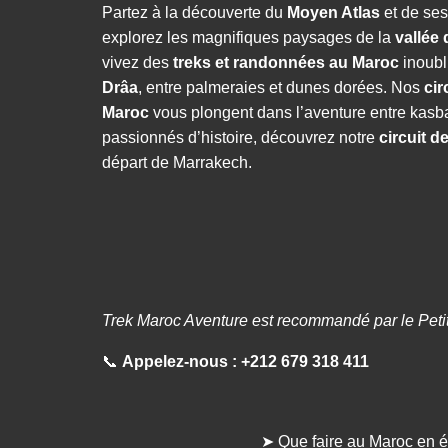
Partez à la découverte du
Moyen Atlas
et de ses
k
explorez les magnifiques paysages de la
vallée
vivez des
treks et randonnées au Maroc
inoubl
Drâa
, entre palmeraies et dunes dorées. Nos
cir
Maroc
vous plongent dans l’aventure entre kasba
passionnés d’histoire, découvrez notre
circuit d
départ de Marrakech.
Trek Maroc Aventure est recommandé par le Peti
📞
Appelez-nous :
+212 679 318 411
➤ Que faire au Maroc en é