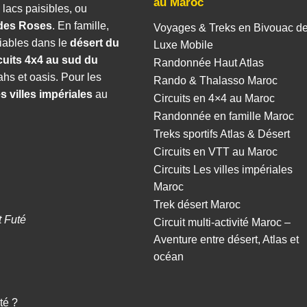
au Maroc
 lacs paisibles, ou
 des Roses
. En famille,
Voyages & Treks en Bivouac d
iables dans le
désert du
Luxe Mobile
cuits 4x4 au sud du
Randonnée Haut Atlas
hs et oasis. Pour les
Rando & Thalasso Maroc
es villes impériales
au
Circuits en 4×4 au Maroc
Randonnée en famille Maroc
Treks sportifs Atlas & Désert
Circuits en VTT au Maroc
Circuits Les villes impériales
Maroc
Trek désert Maroc
t Futé
Circuit multi-activité Maroc –
Aventure entre désert, Atlas et
océan
té ?