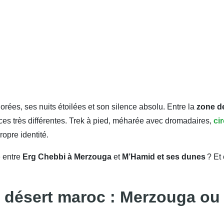
rées, ses nuits étoilées et son silence absolu. Entre la
zone d
nces très différentes. Trek à pied, méharée avec dromadaires,
ci
opre identité.
e entre
Erg Chebbi à Merzouga
et
M’Hamid et ses dunes
? Et 
u désert maroc : Merzouga o