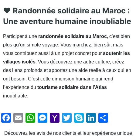
❤️ Randonnée solidaire au Maroc :
Une aventure humaine inoubliable
Participer à une
randonnée solidaire au Maroc
, c’est bien
plus qu’un simple voyage. Vous marchez, bien sûr, mais
vous contribuez aussi à un projet concret pour
soutenir les
villages isolés
. Vous découvrez une autre culture, créez
des liens profonds et apportez une aide réelle à ceux qui en
ont besoin. C’est cette dimension humaine qui rend
l’expérience du
tourisme solidaire dans l’Atlas
inoubliable.
F
E
W
M
Y
T
S
Li
P
a
m
h
e
a
w
k
n
ar
Découvrez les avis de nos clients et leur expérience unique