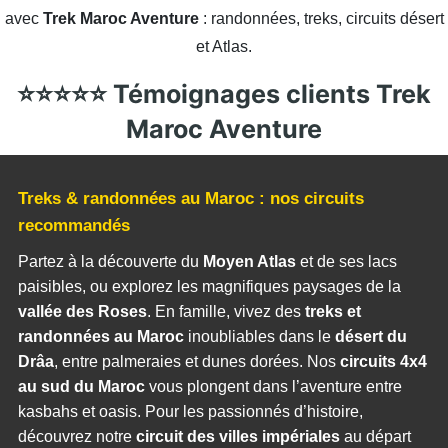
c
ai
at
s
h
itt
y
k
ta
avec
Trek Maroc Aventure
: randonnées, treks, circuits désert
e
l
s
s
o
er
p
e
g
et Atlas.
b
A
e
o
e
dI
er
⭐⭐⭐⭐⭐ Témoignages clients Trek
o
p
n
M
n
o
p
g
ai
Maroc Aventure
k
er
l
Treks & randonnées au Maroc : nos circuits
recommandés
Partez à la découverte du
Moyen Atlas
et de ses lacs
paisibles, ou explorez les magnifiques paysages de la
vallée des Roses
. En famille, vivez des
treks et
randonnées au Maroc
inoubliables dans le
désert du
Drâa
, entre palmeraies et dunes dorées. Nos
circuits 4x4
au sud du Maroc
vous plongent dans l’aventure entre
kasbahs et oasis. Pour les passionnés d’histoire,
découvrez notre
circuit des villes impériales
au départ