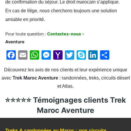
de confirmation du séjour. Le droit marocain s’applique.
En cas de litige, nous cherchons toujours une solution
amiable en priorité.
Pour toute question :
Contactez-nous
–
Trek Maroc
Aventure
F
E
W
M
Y
T
S
Li
P
a
m
h
e
a
w
k
n
ar
Découvrez les avis de nos clients et leur expérience unique
c
ai
at
s
h
itt
y
k
ta
avec
Trek Maroc Aventure
: randonnées, treks, circuits désert
e
l
s
s
o
er
p
e
g
et Atlas.
b
A
e
o
e
dI
er
⭐⭐⭐⭐⭐ Témoignages clients Trek
o
p
n
M
n
o
p
g
ai
Maroc Aventure
k
er
l
Treks & randonnées au Maroc : nos circuits