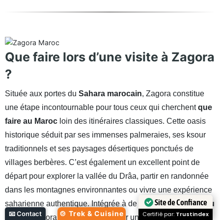
Que faire lors d’une visite à Zagora
?
Située aux portes du
Sahara marocain
, Zagora constitue
une étape incontournable pour tous ceux qui cherchent
que
faire au Maroc
loin des itinéraires classiques. Cette oasis
historique séduit par ses immenses palmeraies, ses ksour
traditionnels et ses paysages désertiques ponctués de
villages berbères. C’est également un excellent point de
départ pour explorer la vallée du Drâa, partir en randonnée
dans les montagnes environnantes ou vivre une expérience
Site de Confiance
saharienne authentique. Intégrée à de nombreux
circuits au
🍲 Trek & Cuisine
📧 Contact
Certifié par:
Trustindex
Maroc
, Zagora permet de découvrir une autre facette du