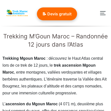
Aller
au
📝 Devis gratuit
Per
contenu
Trekking M’Goun Maroc – Randonnée
12 jours dans l’Atlas
Trekking Mgoun Maroc
: découvrez le Haut Atlas central
lors de ce trek de 12 jours, le
trek ascension Mgoun
Maroc
, entre montagnes, vallées verdoyantes et villages
berbères authentiques. L’itinéraire traverse la Vallée des Aït
Bougmez, les plateaux d’altitude et des camps nomades,
pour une immersion culturelle progressive.
L’
ascension du Mgoun Maroc
(4 071 m), deuxième plus
haut sommet du pays, offre des panoramas spectaculaires